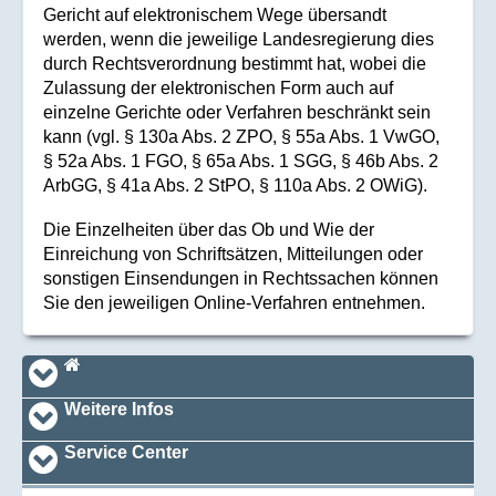
Gericht auf elektronischem Wege übersandt
werden, wenn die jeweilige Landesregierung dies
durch Rechtsverordnung bestimmt hat, wobei die
Zulassung der elektronischen Form auch auf
einzelne Gerichte oder Verfahren beschränkt sein
kann (vgl. § 130a Abs. 2 ZPO, § 55a Abs. 1 VwGO,
§ 52a Abs. 1 FGO, § 65a Abs. 1 SGG, § 46b Abs. 2
ArbGG, § 41a Abs. 2 StPO, § 110a Abs. 2 OWiG).
Die Einzelheiten über das Ob und Wie der
Einreichung von Schriftsätzen, Mitteilungen oder
sonstigen Einsendungen in Rechtssachen können
Sie den jeweiligen Online-Verfahren entnehmen.
Navi_footer
Startseite
Weitere Infos
Service Center