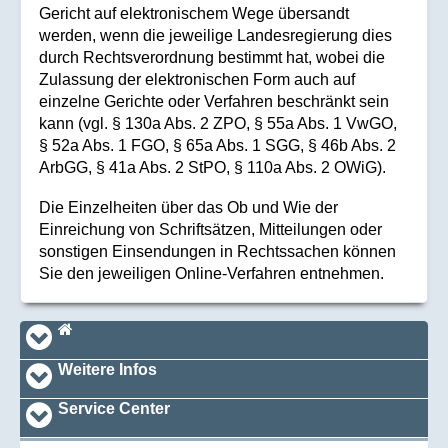
Gericht auf elektronischem Wege übersandt
werden, wenn die jeweilige Landesregierung dies
durch Rechtsverordnung bestimmt hat, wobei die
Zulassung der elektronischen Form auch auf
einzelne Gerichte oder Verfahren beschränkt sein
kann (vgl. § 130a Abs. 2 ZPO, § 55a Abs. 1 VwGO,
§ 52a Abs. 1 FGO, § 65a Abs. 1 SGG, § 46b Abs. 2
ArbGG, § 41a Abs. 2 StPO, § 110a Abs. 2 OWiG).
Die Einzelheiten über das Ob und Wie der
Einreichung von Schriftsätzen, Mitteilungen oder
sonstigen Einsendungen in Rechtssachen können
Sie den jeweiligen Online-Verfahren entnehmen.
Navi_footer
Startseite
Weitere Infos
Service Center