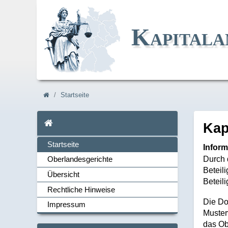
Kapitala
Navi_breadcrum
Startseite
Startseite
Ka
Startseite
Inform
Durch 
Oberlandesgerichte
Beteil
Übersicht
Navi_links
Beteil
Rechtliche Hinweise
Die Do
Impressum
Muster
das Ob