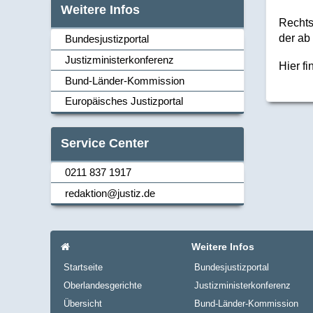
Weitere Infos
Rechts
der ab
Bundesjustizportal
Justizministerkonferenz
Hier f
Navi_links
Bund-Länder-Kommission
Europäisches Justizportal
Service Center
0211 837 1917
Navi_links
redaktion@justiz.de
Navi_footer
Startseite
Weitere Infos
Startseite
Bundesjustizportal
Oberlandesgerichte
Justizministerkonferenz
Übersicht
Bund-Länder-Kommission